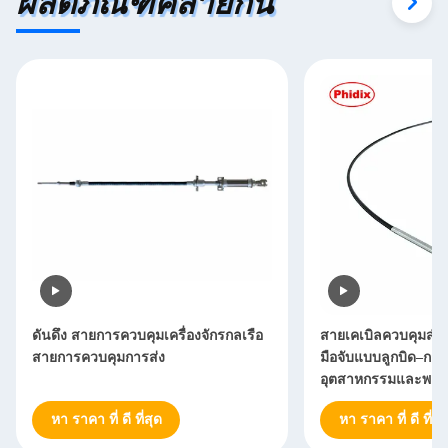
ผลิตภัณฑ์คล้ายกัน
ดันดึง สายการควบคุมเครื่องจักรกลเรือ
สายเคเบิลควบคุมสำ
สายการควบคุมการส่ง
มือจับแบบลูกบิด–การ
อุตสาหกรรมและพลั
หา ราคา ที่ ดี ที่สุด
หา ราคา ที่ ดี ที่สุ