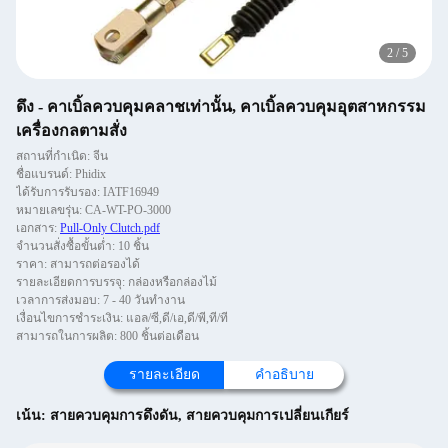
2
/
5
ดึง - คาเบิ้ลควบคุมคลาชเท่านั้น, คาเบิ้ลควบคุมอุตสาหกรรม
เครื่องกลตามสั่ง
สถานที่กำเนิด: จีน
ชื่อแบรนด์: Phidix
ได้รับการรับรอง: IATF16949
หมายเลขรุ่น: CA-WT-PO-3000
เอกสาร:
Pull-Only Clutch.pdf
จำนวนสั่งซื้อขั้นต่ำ: 10 ชิ้น
ราคา: สามารถต่อรองได้
รายละเอียดการบรรจุ: กล่องหรือกล่องไม้
เวลาการส่งมอบ: 7 - 40 วันทำงาน
เงื่อนไขการชำระเงิน: แอล/ซี,ดี/เอ,ดี/พี,ที/ที
สามารถในการผลิต: 800 ชิ้นต่อเดือน
รายละเอียด
คําอธิบาย
เน้น:
สายควบคุมการดึงดัน
,
สายควบคุมการเปลี่ยนเกียร์