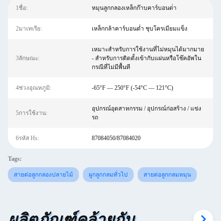
1ชื่อ:
หมุนลูกกลองเหล็กก๊าบคาร์บอนต่ํา
2มาเทเรีย:
เหล็กกล้าคาร์บอนต่ำ ชุบโครเมียมแข็ง
เหมาะสำหรับการใช้งานที่ไม่หมุนได้มากมาย
3ลักษณะ:
- สำหรับการติดตั้งเข้ากับแผ่นหรือโช๊คอัพใน
กรณีที่ไม่มีพื้นที
4ช่วงอุณหภูมิ:
-65°F — 250°F (-54°C — 121°C)
อุปกรณ์อุตสาหกรรม / อุปกรณ์ก่อสร้าง / แข่ง
5การใช้งาน:
รถ
6รหัส Hs:
87084050/87084020
Tags:
สายต่อลูกกลองปลายไม้
ผูกลูกกลมทั่วไป
สายต่อลูกกลมหมุน
ผลิตภัณฑ์คล้ายกัน