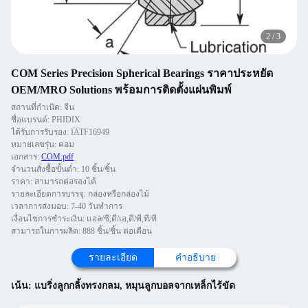
2
/
3
COM Series Precision Spherical Bearings ราคาประหยัด
OEM/MRO Solutions พร้อมการติดตั้งแผ่นพิมพ์
สถานที่กำเนิด: จีน
ชื่อแบรนด์: PHIDIX
ได้รับการรับรอง: IATF16949
หมายเลขรุ่น: คอม
เอกสาร:
COM.pdf
จำนวนสั่งซื้อขั้นต่ำ: 10 ชิ้น/ชิ้น
ราคา: สามารถต่อรองได้
รายละเอียดการบรรจุ: กล่องหรือกล่องไม้
เวลาการส่งมอบ: 7-40 วันทำการ
เงื่อนไขการชำระเงิน: แอล/ซี,ดี/เอ,ดี/พี,ที/ที
สามารถในการผลิต: 888 ชิ้น/ชิ้น ต่อเดือน
รายละเอียด
คําอธิบาย
เน้น:
แบริ่งลูกกลิ้งทรงกลม
,
หมุนลูกบอลจากเหล็กไร้ขัด