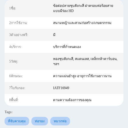
ข้อต่อปลายชุบสังกะสี ฝาครอบท่อร้อยสาย
1ชื่อ:
แบบมีร่อง HD
2การใช้งาน:
สนามหญ้าและสวน/ก่อสร้าง/เกษตรกรรม
3ตัวอย่างฟรี:
มี
4บริการ:
บริการที่กำหนดเอง
ทองชุบสังกะสี, สแตนเลส, เหล็กกล้าคาร์บอน,
5วัสดุ:
ฯลฯ
6ลักษณะ:
ความแม่นยำสูง อายุการใช้งานยาวนาน
7ใบรับรอง:
IATF16949
8พื้นที่:
ตามความต้องการของคุณ
Tags:
ที่จับควบคุม
ท่อรอง
หมวกท่อ