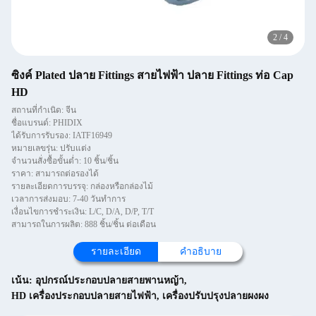
2
/
4
ซิงค์ Plated ปลาย Fittings สายไฟฟ้า ปลาย Fittings ท่อ Cap
HD
สถานที่กำเนิด: จีน
ชื่อแบรนด์: PHIDIX
ได้รับการรับรอง: IATF16949
หมายเลขรุ่น: ปรับแต่ง
จำนวนสั่งซื้อขั้นต่ำ: 10 ชิ้น/ชิ้น
ราคา: สามารถต่อรองได้
รายละเอียดการบรรจุ: กล่องหรือกล่องไม้
เวลาการส่งมอบ: 7-40 วันทำการ
เงื่อนไขการชำระเงิน: L/C, D/A, D/P, T/T
สามารถในการผลิต: 888 ชิ้น/ชิ้น ต่อเดือน
รายละเอียด
คําอธิบาย
เน้น:
อุปกรณ์ประกอบปลายสายพานหญ้า
,
HD เครื่องประกอบปลายสายไฟฟ้า
,
เครื่องปรับปรุงปลายผงผง