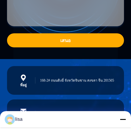
เสนอ
168-2# ถนนติงยี่ จังหวัดจินชาน สงขลา จีน 201505
ที่อยู่
lisa.tu@phidixglobal.com
อีเมล
lisa